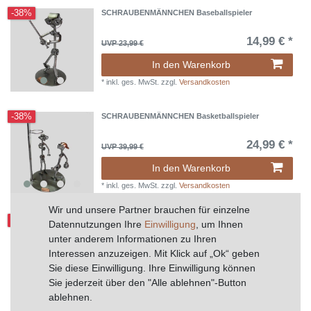
-38%
SCHRAUBENMÄNNCHEN Baseballspieler
14,99 € *
UVP 23,99 €
In den Warenkorb
*
inkl. ges. MwSt.
zzgl.
Versandkosten
-38%
SCHRAUBENMÄNNCHEN Basketballspieler
24,99 € *
UVP 39,99 €
In den Warenkorb
*
inkl. ges. MwSt.
zzgl.
Versandkosten
Wir und unsere Partner brauchen für einzelne
-58%
SCHRAUBENMÄNNCHEN Billardtisch mit zwei
Datennutzungen Ihre
Einwilligung
, um Ihnen
Billard Spielern
unter anderem Informationen zu Ihren
19,99 € *
UVP 47,99 €
Interessen anzuzeigen. Mit Klick auf „Ok“ geben
Sie diese Einwilligung. Ihre Einwilligung können
In den Warenkorb
Sie jederzeit über den "Alle ablehnen"-Button
*
inkl. ges. MwSt.
zzgl.
Versandkosten
ablehnen.