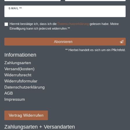
Newsletter
E-MAIL **
Honig
Hiermit bestätige ich, dass ich die
Daten­schutz­erklärung
gelesen habe. Meine
Einwilligung kann ich jederzeit widerrufen.**
Abonnieren
** Hierbei handelt es sich um ein Pflichtfeld.
Informationen
Zahlungsarten
Versand(kosten)
Widerrufsrecht
Widerrufsformular
Datenschutzerklärung
AGB
Impressum
Vertrag Widerrufen
Zahlungsarten + Versandarten