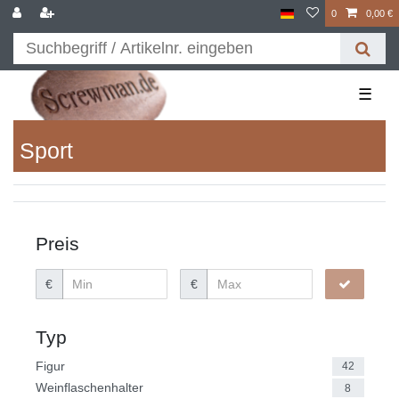
0
0,00 €
☰
Sport
Preis
€
€
Typ
Figur
42
Weinflaschenhalter
8