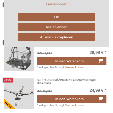
Einstellungen
-38%
SCHRAUBENMÄNNCHEN Businessmann mit
Kartenhalter
19,99 € *
UVP 31,99 €
Ok
In den Warenkorb
Alle ablehnen
*
inkl. ges. MwSt.
zzgl.
Versandkosten
Auswahl akzeptieren
-38%
SCHRAUBENMÄNNCHEN Eishockeyspieler mit Tor
29,99 € *
UVP 47,99 €
In den Warenkorb
*
inkl. ges. MwSt.
zzgl.
Versandkosten
-38%
SCHRAUBENMÄNNCHEN Fallschirmspringer
Dreierpack
24,99 € *
UVP 39,99 €
In den Warenkorb
*
inkl. ges. MwSt.
zzgl.
Versandkosten