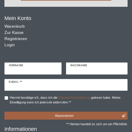
mail@bermaro.com
Mein Konto
Warenkorb
Zur Kasse
Registrieren
Login
VORNAME
NACHNAME
Newsletter
E-MAIL **
Honig
Hiermit bestätige ich, dass ich die
Daten­schutz­erklärung
gelesen habe. Meine
Einwilligung kann ich jederzeit widerrufen.**
Abonnieren
** Hierbei handelt es sich um ein Pflichtfeld.
Informationen