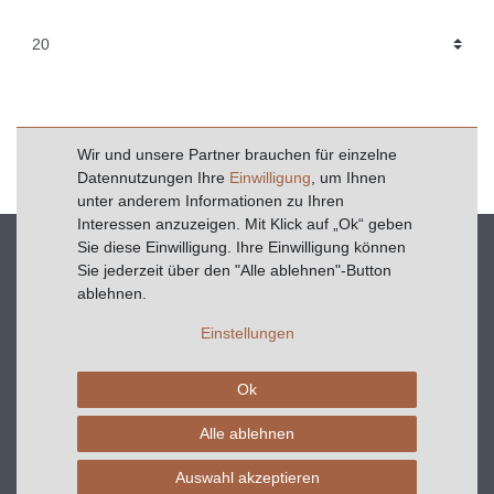
Wir und unsere Partner brauchen für einzelne
Feuerwehr
Datennutzungen Ihre
Einwilligung
, um Ihnen
unter anderem Informationen zu Ihren
Interessen anzuzeigen. Mit Klick auf „Ok“ geben
Sie diese Einwilligung. Ihre Einwilligung können
Service
Sie jederzeit über den "Alle ablehnen"-Button
Kontaktformular
ablehnen.
Einstellungen
Wenn Sie Fragen zu unseren Produkten und Leistungen
haben, sind wir gerne für Sie da.
Ok
Telefon
Support: +49 961 9304937
Alle ablehnen
Versand: +49 961 4727176
Auswahl akzeptieren
E-Mail