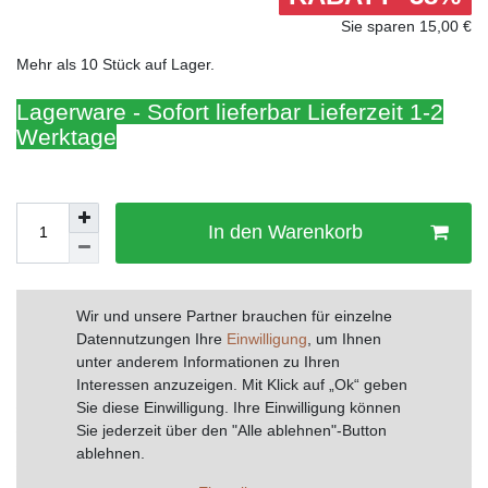
Sie sparen 15,00 €
Mehr als 10 Stück auf Lager.
Lagerware - Sofort lieferbar Lieferzeit 1-2
Werktage
In den Warenkorb
Wunschliste
Wir und unsere Partner brauchen für einzelne
Datennutzungen Ihre
Einwilligung
, um Ihnen
unter anderem Informationen zu Ihren
* inkl. ges. MwSt. zzgl.
Versandkosten
Interessen anzuzeigen. Mit Klick auf „Ok“ geben
Sie diese Einwilligung. Ihre Einwilligung können
Drucken
Sie jederzeit über den "Alle ablehnen"-Button
ablehnen.