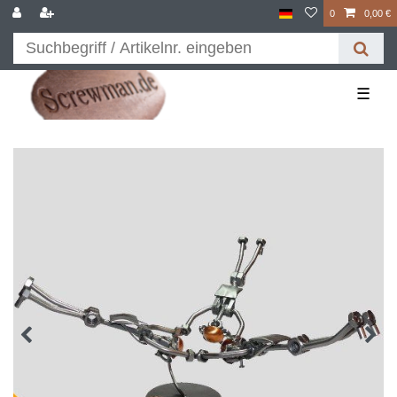
0
0,00 €
☰