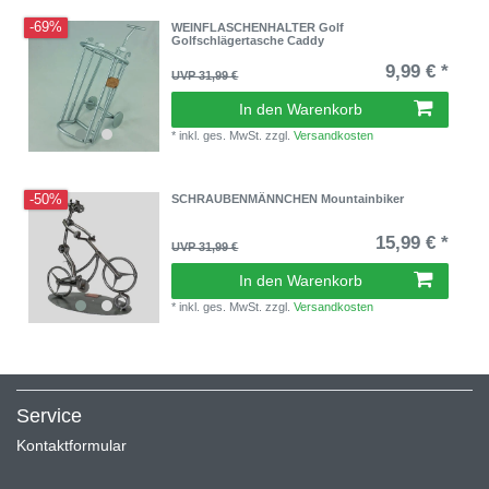
-69%
WEINFLASCHENHALTER Golf
Golfschlägertasche Caddy
9,99 € *
UVP 31,99 €
In den Warenkorb
*
inkl. ges. MwSt.
zzgl.
Versandkosten
-50%
SCHRAUBENMÄNNCHEN Mountainbiker
15,99 € *
UVP 31,99 €
In den Warenkorb
*
inkl. ges. MwSt.
zzgl.
Versandkosten
Service
Kontaktformular