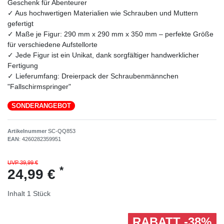
Geschenk für Abenteurer
✓ Aus hochwertigen Materialien wie Schrauben und Muttern
gefertigt
✓ Maße je Figur: 290 mm x 290 mm x 350 mm – perfekte Größe
für verschiedene Aufstellorte
✓ Jede Figur ist ein Unikat, dank sorgfältiger handwerklicher
Fertigung
✓ Lieferumfang: Dreierpack der Schraubenmännchen
"Fallschirmspringer"
SONDERANGEBOT
Artikelnummer
SC-QQ853
EAN
:
4260282359951
UVP 39,99 €
*
24,99 €
Inhalt
1
Stück
RABATT -38%