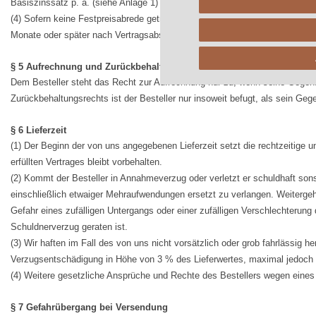
Basiszinssatz p. a. (siehe Anlage 1) berechnet. Die Geltendmachung eine
(4) Sofern keine Festpreisabrede getroffen wurde, bleiben angemessene Pre
Monate oder später nach Vertragsabschluss erfolgen, vorbehalten.
§ 5 Aufrechnung und Zurückbehaltungsrechte
Dem Besteller steht das Recht zur Aufrechnung nur zu, wenn seine Gegenan
Zurückbehaltungsrechts ist der Besteller nur insoweit befugt, als sein Ge
§ 6 Lieferzeit
(1) Der Beginn der von uns angegebenen Lieferzeit setzt die rechtzeitige 
erfüllten Vertrages bleibt vorbehalten.
(2) Kommt der Besteller in Annahmeverzug oder verletzt er schuldhaft sons
einschließlich etwaiger Mehraufwendungen ersetzt zu verlangen. Weiterge
Gefahr eines zufälligen Untergangs oder einer zufälligen Verschlechterung
Schuldnerverzug geraten ist.
(3) Wir haften im Fall des von uns nicht vorsätzlich oder grob fahrlässig 
Verzugsentschädigung in Höhe von 3 % des Lieferwertes, maximal jedoch n
(4) Weitere gesetzliche Ansprüche und Rechte des Bestellers wegen eines 
§ 7 Gefahrübergang bei Versendung