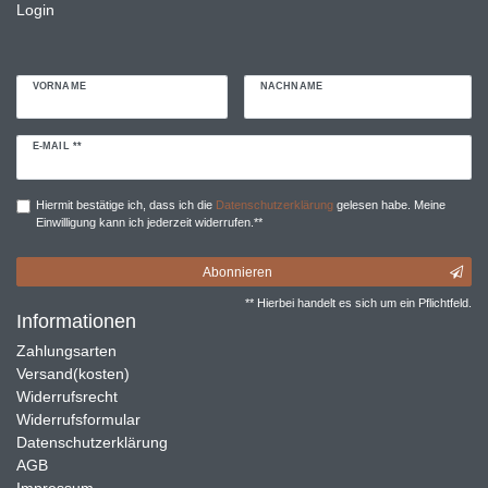
Login
VORNAME
NACHNAME
Newsletter
E-MAIL **
Honig
Hiermit bestätige ich, dass ich die
Daten­schutz­erklärung
gelesen habe. Meine
Einwilligung kann ich jederzeit widerrufen.**
Abonnieren
** Hierbei handelt es sich um ein Pflichtfeld.
Informationen
Zahlungsarten
Versand(kosten)
Widerrufsrecht
Widerrufsformular
Datenschutzerklärung
AGB