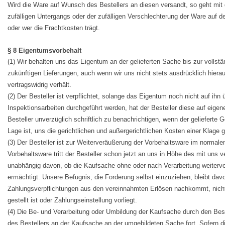
Wird die Ware auf Wunsch des Bestellers an diesen versandt, so geht mit
zufälligen Untergangs oder der zufälligen Verschlechterung der Ware auf de
oder wer die Frachtkosten trägt.
§ 8 Eigentumsvorbehalt
(1) Wir behalten uns das Eigentum an der gelieferten Sache bis zur vollstä
zukünftigen Lieferungen, auch wenn wir uns nicht stets ausdrücklich hiera
vertragswidrig verhält.
(2) Der Besteller ist verpflichtet, solange das Eigentum noch nicht auf i
Inspektionsarbeiten durchgeführt werden, hat der Besteller diese auf eige
Besteller unverzüglich schriftlich zu benachrichtigen, wenn der gelieferte G
Lage ist, uns die gerichtlichen und außergerichtlichen Kosten einer Klage 
(3) Der Besteller ist zur Weiterveräußerung der Vorbehaltsware im norma
Vorbehaltsware tritt der Besteller schon jetzt an uns in Höhe des mit uns 
unabhängig davon, ob die Kaufsache ohne oder nach Verarbeitung weiterver
ermächtigt. Unsere Befugnis, die Forderung selbst einzuziehen, bleibt dav
Zahlungsverpflichtungen aus den vereinnahmten Erlösen nachkommt, nicht 
gestellt ist oder Zahlungseinstellung vorliegt.
(4) Die Be- und Verarbeitung oder Umbildung der Kaufsache durch den Beste
des Bestellers an der Kaufsache an der umgebildeten Sache fort. Sofern d