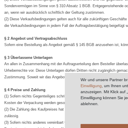
Sondervermögen im Sinne von § 310 Absatz 1 BGB. Entgegenstehende ode
an, wenn wir ausdrücklich schriftlich der Geltung zustimmen.
(2) Diese Verkaufsbedingungen gelten auch für alle zukünftigen Geschäfte 
die Verkaufsbedingungen in jedem Fall der Auftragsbestätigung beigefügt w
§ 2 Angebot und Vertragsabschluss
Sofern eine Bestellung als Angebot gemäß § 145 BGB anzusehen ist, kön
§ 3 Überlassene Unterlagen
An allen in Zusammenhang mit der Auftragserteilung dem Besteller überlas
Urheberrechte vor. Diese Unterlagen dürfen Dritten nicht zugänglich gemach
Zustimmung. Soweit wir das Angebot des Bestellers nicht innerhalb der F
Wir und unsere Partner b
Einwilligung
, um Ihnen un
§ 4 Preise und Zahlung
anzuzeigen. Mit Klick auf 
(1) Sofern nichts Gegenteiliges schriftlich vereinbart wird, gelten unsere
Einwilligung können Sie je
Kosten der Verpackung werden gesondert in Rechnung gestellt.
ablehnen.
(2) Die Zahlung des Kaufpreises hat ausschließlich auf das umseitig genan
zulässig.
(3) Sofern nichts anderes vereinbart wird, ist der Kaufpreis per Vorkass