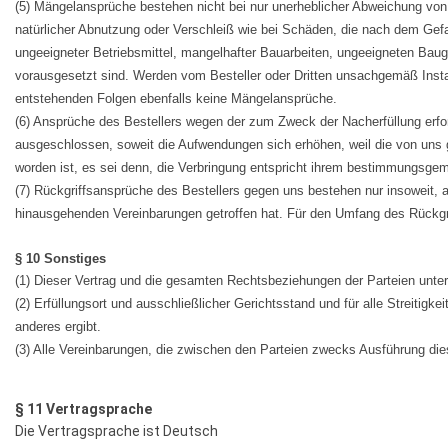
(5) Mängelansprüche bestehen nicht bei nur unerheblicher Abweichung von d
natürlicher Abnutzung oder Verschleiß wie bei Schäden, die nach dem Gef
ungeeigneter Betriebsmittel, mangelhafter Bauarbeiten, ungeeigneten Baug
vorausgesetzt sind. Werden vom Besteller oder Dritten unsachgemäß Ins
entstehenden Folgen ebenfalls keine Mängelansprüche.
(6) Ansprüche des Bestellers wegen der zum Zweck der Nacherfüllung erfor
ausgeschlossen, soweit die Aufwendungen sich erhöhen, weil die von uns ge
worden ist, es sei denn, die Verbringung entspricht ihrem bestimmungsg
(7) Rückgriffsansprüche des Bestellers gegen uns bestehen nur insoweit,
hinausgehenden Vereinbarungen getroffen hat. Für den Umfang des Rückgrif
§ 10 Sonstiges
(1) Dieser Vertrag und die gesamten Rechtsbeziehungen der Parteien unt
(2) Erfüllungsort und ausschließlicher Gerichtsstand und für alle Streitigk
anderes ergibt.
(3) Alle Vereinbarungen, die zwischen den Parteien zwecks Ausführung diese
§ 11 Vertragsprache
Die Vertragsprache ist Deutsch