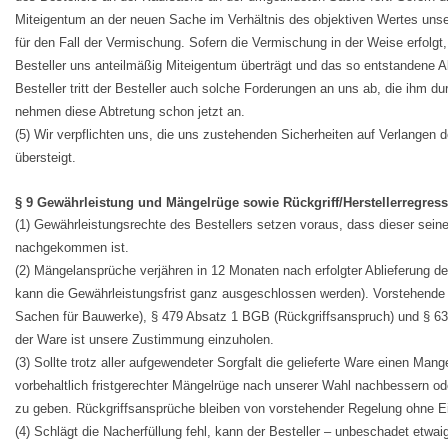
Miteigentum an der neuen Sache im Verhältnis des objektiven Wertes unse
für den Fall der Vermischung. Sofern die Vermischung in der Weise erfolgt,
Besteller uns anteilmäßig Miteigentum überträgt und das so entstandene A
Besteller tritt der Besteller auch solche Forderungen an uns ab, die ihm 
nehmen diese Abtretung schon jetzt an.
(5) Wir verpflichten uns, die uns zustehenden Sicherheiten auf Verlangen 
übersteigt.
§ 9 Gewährleistung und Mängelrüge sowie Rückgriff/Herstellerregress
(1) Gewährleistungsrechte des Bestellers setzen voraus, dass dieser s
nachgekommen ist.
(2) Mängelansprüche verjähren in 12 Monaten nach erfolgter Ablieferung de
kann die Gewährleistungsfrist ganz ausgeschlossen werden). Vorstehend
Sachen für Bauwerke), § 479 Absatz 1 BGB (Rückgriffsanspruch) und § 63
der Ware ist unsere Zustimmung einzuholen.
(3) Sollte trotz aller aufgewendeter Sorgfalt die gelieferte Ware einen Ma
vorbehaltlich fristgerechter Mängelrüge nach unserer Wahl nachbessern ode
zu geben. Rückgriffsansprüche bleiben von vorstehender Regelung ohne E
(4) Schlägt die Nacherfüllung fehl, kann der Besteller – unbeschadet etw