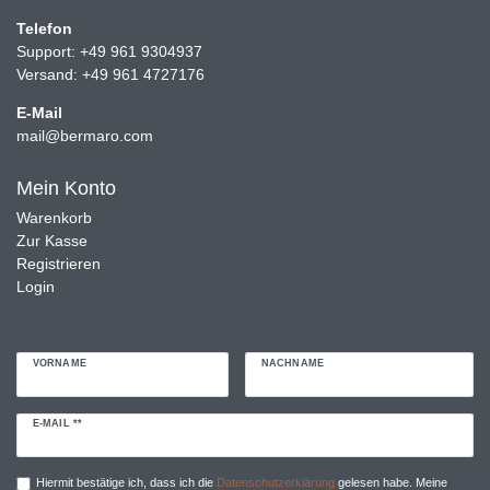
Telefon
Support: +49 961 9304937
Versand: +49 961 4727176
E-Mail
mail@bermaro.com
Mein Konto
Warenkorb
Zur Kasse
Registrieren
Login
VORNAME
NACHNAME
Newsletter
E-MAIL **
Honig
Hiermit bestätige ich, dass ich die
Daten­schutz­erklärung
gelesen habe. Meine