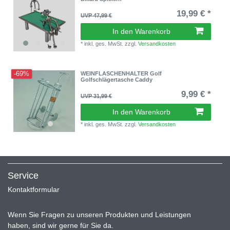
19,99 € *
UVP 47,99 €
In den Warenkorb
*
inkl. ges. MwSt.
zzgl.
Versandkosten
-69%
WEINFLASCHENHALTER Golf
Golfschlägertasche Caddy
9,99 € *
UVP 31,99 €
In den Warenkorb
*
inkl. ges. MwSt.
zzgl.
Versandkosten
Service
Kontaktformular
Wenn Sie Fragen zu unseren Produkten und Leistungen
haben, sind wir gerne für Sie da.