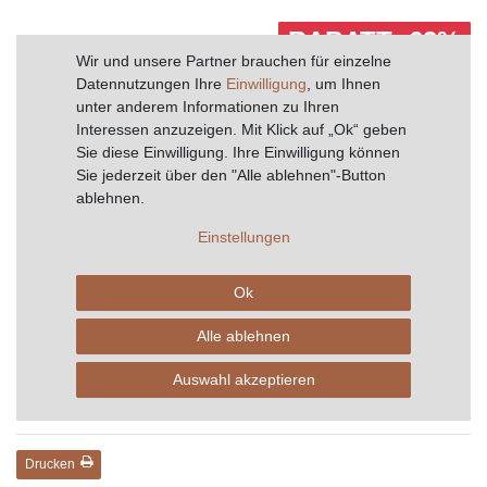
RABATT -63%
Wir und unsere Partner brauchen für einzelne
Sie sparen 20,00 €
Datennutzungen Ihre
Einwilligung
, um Ihnen
unter anderem Informationen zu Ihren
Mehr als 10 Stück auf Lager.
Interessen anzuzeigen. Mit Klick auf „Ok“ geben
Sie diese Einwilligung. Ihre Einwilligung können
Lagerware - Sofort lieferbar Lieferzeit 1-2
Sie jederzeit über den "Alle ablehnen"-Button
Werktage
ablehnen.
Einstellungen
In den Warenkorb
Ok
Alle ablehnen
Wunschliste
Auswahl akzeptieren
* inkl. ges. MwSt. zzgl.
Versandkosten
Drucken