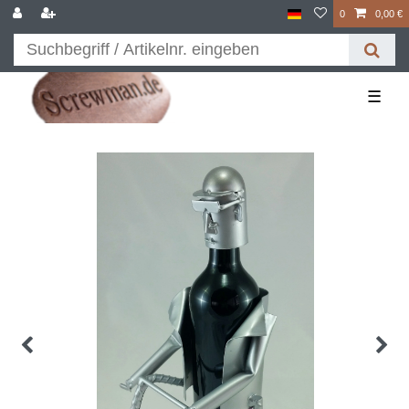
0
0,00 €
☰