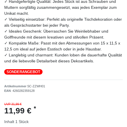
✓ Handgefertigte Qualität: Jedes Stück ist aus Schrauben und
Muttern sorgfältig zusammengesetzt, was jedes Exemplar zum
Unikat macht.
✓ Vielseitig einsetzbar: Perfekt als originelle Tischdekoration oder
als Gesprächsstarter bei jeder Party.
✓ Ideales Geschenk: Überraschen Sie Weinliebhaber und
Golffreunde mit diesem kreativen und stilvollen Präsent.
✓ Kompakte Maße: Passt mit den Abmessungen von 15 x 11,5 x
12,5 cm ideal auf jeden Esstisch oder in jede Hausbar.
✓ Langlebig und charmant: Kunden loben die dauerhafte Qualität
und die liebevolle Detailarbeit dieses Dekoartikels.
SONDERANGEBOT
Artikelnummer
SC-ZZWH01
EAN
:
4260282359128
UVP 31,99 €
*
11,99 €
Inhalt
1
Stück