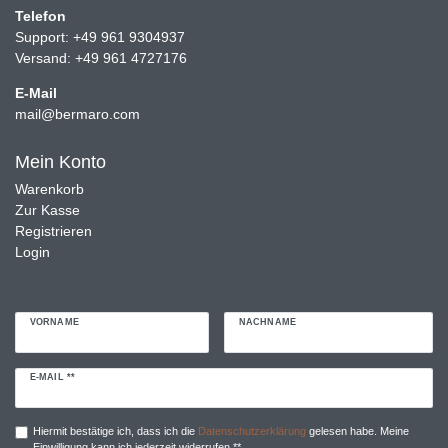
Telefon
Support: +49 961 9304937
Versand: +49 961 4727176
E-Mail
mail@bermaro.com
Mein Konto
Warenkorb
Zur Kasse
Registrieren
Login
VORNAME
NACHNAME
Newsletter
E-MAIL **
Honig
Hiermit bestätige ich, dass ich die
Daten­schutz­erklärung
gelesen habe. Meine
Einwilligung kann ich jederzeit widerrufen.**