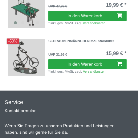
19,99 € *
UVP 47,99 €
In den Warenkorb
*
inkl. ges. MwSt.
zzgl.
Versandkosten
-50%
SCHRAUBENMÄNNCHEN Mountainbiker
15,99 € *
UVP 31,99 €
In den Warenkorb
*
inkl. ges. MwSt.
zzgl.
Versandkosten
Service
Kontaktformular
Wenn Sie Fragen zu unseren Produkten und Leistungen
haben, sind wir gerne für Sie da.