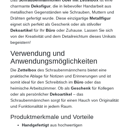
Das
Schraubenmännchen Ober mit Zettelbox
ist eine
charmante
Dekofigur
, die in liebevoller Handarbeit aus
metallischen Gegenständen wie Schrauben, Muttern und
Drähten gefertigt wurde. Diese einzigartige
Metallfigur
eignet sich perfekt als Geschenk oder als stilvoller
Dekoartikel
für Ihr
Büro
oder Zuhause. Lassen Sie sich
von der Kreativität und dem Detailreichtum dieses Unikats
begeistern!
Verwendung und
Anwendungsmöglichkeiten
Die
Zettelbox
des Schraubenmännchens bietet eine
praktische Ablage für Notizen und Erinnerungen und ist
somit ideal für den Schreibtisch im
Büro
oder das
heimische Arbeitszimmer. Ob als
Geschenk
für Kollegen
oder als persönlicher
Dekoartikel
– das
Schraubenmännchen sorgt für einen Hauch von Originalität
und Funktionalität in jedem Raum.
Produktmerkmale und Vorteile
Handgefertigt
aus hochwertigen