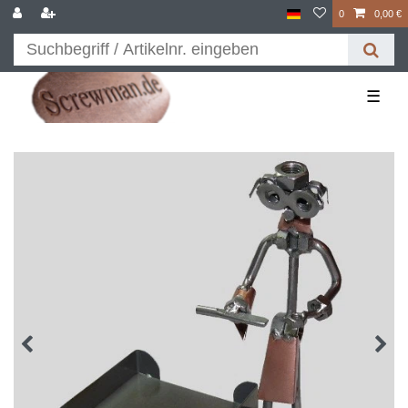
0
0,00 €
☰