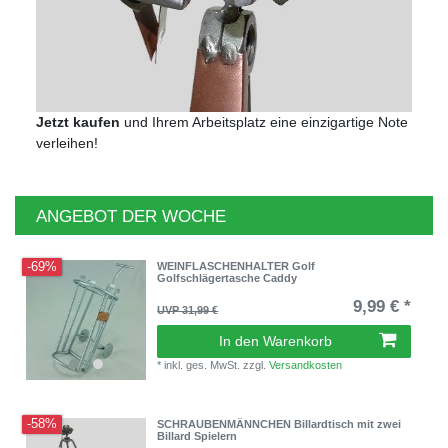
Jetzt kaufen
und Ihrem Arbeitsplatz eine einzigartige Note
verleihen!
ANGEBOT DER WOCHE
-69%
WEINFLASCHENHALTER Golf
Golfschlägertasche Caddy
9,99 € *
UVP 31,99 €
In den Warenkorb
*
inkl. ges. MwSt.
zzgl.
Versandkosten
-58%
SCHRAUBENMÄNNCHEN Billardtisch mit zwei
Billard Spielern