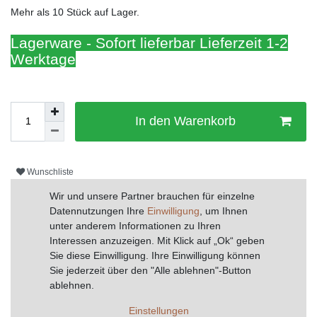
Mehr als 10 Stück auf Lager.
Lagerware - Sofort lieferbar Lieferzeit 1-2
Werktage
In den Warenkorb
Wunschliste
Wir und unsere Partner brauchen für einzelne
* inkl. ges. MwSt. zzgl.
Versandkosten
Datennutzungen Ihre
Einwilligung
, um Ihnen
unter anderem Informationen zu Ihren
Interessen anzuzeigen. Mit Klick auf „Ok“ geben
Drucken
Sie diese Einwilligung. Ihre Einwilligung können
Sie jederzeit über den "Alle ablehnen"-Button
ablehnen.
Beschreibung
Einstellungen