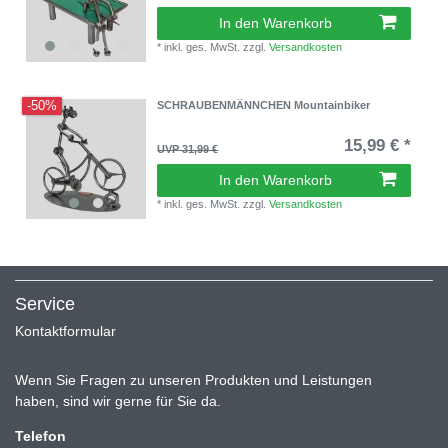
In den Warenkorb
*
inkl. ges. MwSt.
zzgl.
Versandkosten
-50%
SCHRAUBENMÄNNCHEN Mountainbiker
15,99 € *
UVP 31,99 €
In den Warenkorb
*
inkl. ges. MwSt.
zzgl.
Versandkosten
Service
Kontaktformular
Wenn Sie Fragen zu unseren Produkten und Leistungen
haben, sind wir gerne für Sie da.
Telefon