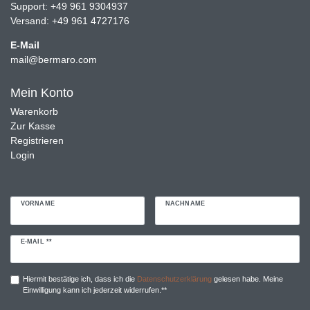
Support: +49 961 9304937
Versand: +49 961 4727176
E-Mail
mail@bermaro.com
Mein Konto
Warenkorb
Zur Kasse
Registrieren
Login
VORNAME
NACHNAME
Newsletter
E-MAIL **
Honig
Hiermit bestätige ich, dass ich die
Daten­schutz­erklärung
gelesen habe. Meine
Einwilligung kann ich jederzeit widerrufen.**