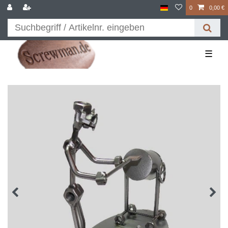
0
0,00 €
☰