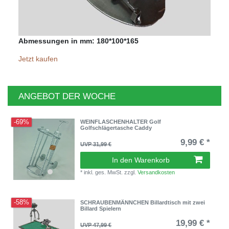
Abmessungen in mm: 180*100*165
Jetzt kaufen
ANGEBOT DER WOCHE
-69%
WEINFLASCHENHALTER Golf
Golfschlägertasche Caddy
9,99 € *
UVP 31,99 €
In den Warenkorb
*
inkl. ges. MwSt.
zzgl.
Versandkosten
-58%
SCHRAUBENMÄNNCHEN Billardtisch mit zwei
Billard Spielern
19,99 € *
UVP 47,99 €